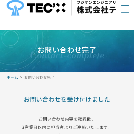
コ
ナ
ン
ビ
テ
ゲ
ン
ー
ツ
シ
へ
ョ
お問い合わせ完了
c
ontact-complete
ス
ン
キ
に
ッ
移
ホーム
お問い合わせ完了
プ
動
お問い合わせを
受け付けました
株式会社テックス
お問い合わせ内容を確認後、
3営業日以内に担当者よりご連絡いたします。